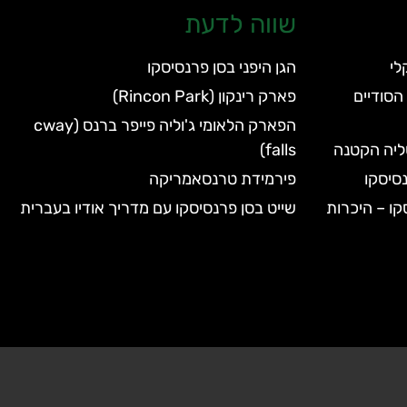
שווה לדעת
הגן היפני בסן פרנסיסקו
הסודיים
פארק רינקון (Rincon Park)
הפארק הלאומי ג'וליה פייפר ברנס (cway
טליה הקטנה
falls)
סיסקו
פירמידת טרנסאמריקה
קו – היכרות
שייט בסן פרנסיסקו עם מדריך אודיו בעברית