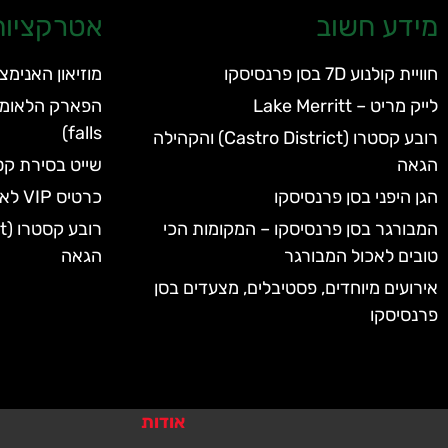
מידע חשוב
אטרקציות 
חוויית קולנוע 7D בסן פרנסיסקו
מוזיאון האנימצ
לייק מריט – Lake Merritt
falls)
רובע קסטרו (Castro District) והקהילה
הגאה
שייט בסירת קט
הגן היפני בסן פרנסיסקו
כרטיס VIP לאקווריום של סן פרנסיסקו
המבורגר בסן פרנסיסקו – המקומות הכי
טובים לאכול המבורגר
הגאה
אירועים מיוחדים, פסטיבלים, מצעדים בסן
פרנסיסקו
אודות