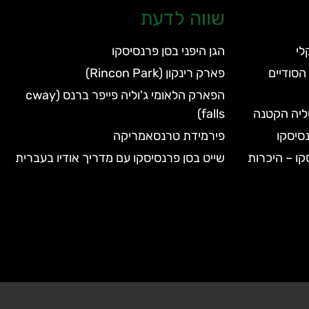
שווה לדעת
הגן היפני בסן פרנסיסקו
הסודיים
פארק רינקון (Rincon Park)
הפארק הלאומי ג'וליה פייפר ברנס (cway
טליה הקטנה
falls)
סיסקו
פירמידת טרנסאמריקה
קו – היכרות
שייט בסן פרנסיסקו עם מדריך אודיו בעברית