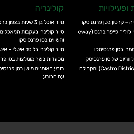
ופעילויות
קולינריה
יה – קרטון בסן פרנסיסקו
סיור אוכל בן 3 שעות בצפון ברקלי
הפארק הלאומי ג'וליה פייפר ברנס (cway
סיור קולינרי בעקבות המאכלים 
והשווים בסן פרנסיסקו
מרן בסן פרנסיסקו
סיור קולינרי בליטל איטלי – אי
מסעדות בשר מומלצות בסן פרנ
רובע קסטרו (Castro District) והקהילה
רובע האומנים מישן בסן פרנסיס
עם הרובע