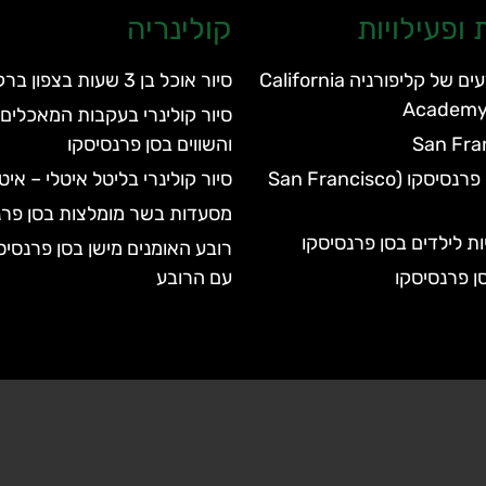
ופעילויות
קולינריה
האקדמיה למדעים של קליפורניה California
סיור אוכל בן 3 שעות בצפון ברקלי
Academy 
סיור קולינרי בעקבות המאכלים 
San Fra
והשווים בסן פרנסיסקו
גן החיות של סן פרנסיסקו (San Francisco
סיור קולינרי בליטל איטלי – אי
מסעדות בשר מומלצות בסן פרנ
יות לילדים בסן פרנסיסקו
רובע האומנים מישן בסן פרנסיס
ן פרנסיסקו
עם הרובע