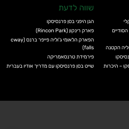
שווה לדעת
הגן היפני בסן פרנסיסקו
הסודיים
פארק רינקון (Rincon Park)
הפארק הלאומי ג'וליה פייפר ברנס (cway
טליה הקטנה
falls)
סיסקו
פירמידת טרנסאמריקה
קו – היכרות
שייט בסן פרנסיסקו עם מדריך אודיו בעברית