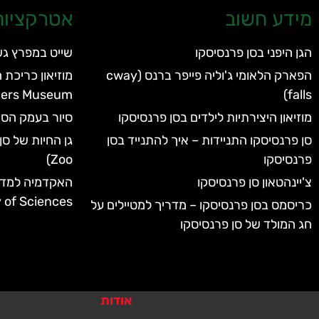
מידע חשוב
אטרקציות 
הגן היפני בסן פרנסיסקו
שייט במפרץ ג
הפארק הלאומי ג'וליה פייפר ברנס (cway
ders Museum
falls)
מוזיאון היצירתיות לילדים בסן פרנסיסקו
סיור בעמק הסיל
סן פרנסיסקו התניידות – איך להתנייד בסן
פרנסיסקו
Zoo)
צ'יינהטאון סן פרנסיסקו
of Sciences
כריסמס בסן פרנסיסקו – מדריך למטיילים על
חג המולד של סן פרנסיסקו
אודות