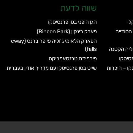
שווה לדעת
הגן היפני בסן פרנסיסקו
הסודיים
פארק רינקון (Rincon Park)
הפארק הלאומי ג'וליה פייפר ברנס (cway
טליה הקטנה
falls)
סיסקו
פירמידת טרנסאמריקה
קו – היכרות
שייט בסן פרנסיסקו עם מדריך אודיו בעברית