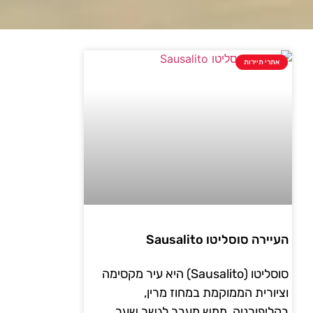
אתרי תיירות
העיירה סוסליטו Sausalito
סוסליטו (Sausalito) היא עיר מקסימה
וציורית הממוקמת במחוז מרין,
בקליפורניה, ממש מעבר לגשר שער