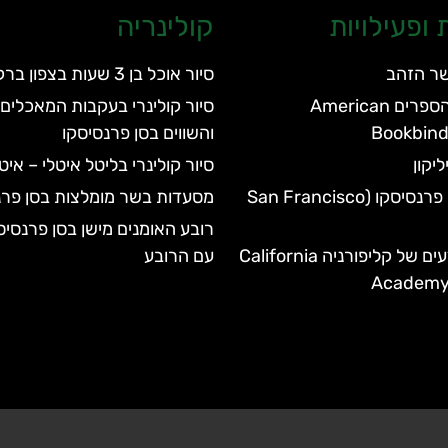
ופעילויות
קולינריה
שר הזהב
סיור אוכל בן 3 שעות בצפון ברקלי
מוזיאון כריכת הספרים American
סיור קולינרי בעקבות המאכלים 
Bookbin
והשווים בסן פרנסיסקו
יקון
סיור קולינרי בליטל איטלי – אי
גן החיות של סן פרנסיסקו (San Francisco
מסעדות בשר מומלצות בסן פרנ
רובע האומנים מישן בסן פרנסיס
האקדמיה למדעים של קליפורניה California
עם הרובע
Academy 