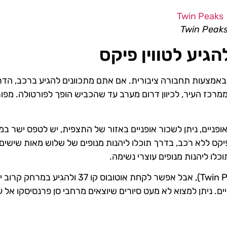
Twin Peak
גיע לטווין פיקס
או באמצעות תחבורה ציבורית. אם אתם מתכוונים להגיע ברכב, הד
רכז העיר, לכיוון דרום מערב עד שהכביש הופך לפורטולה. מפור
יים, ניתן לשכור אופניים באזור של התצפית, יש לטפס ישר ב
פיקס ללא רכב, בדרך תוכלו ליהנות מנופים של שלוש מאות שישים
כלו ליהנות מנופים עוצרי נשימה.
כרגע אין תחבורה ציבורית שמגיעה לראש טווין פיקס (Twin Peaks), אבל אפשר לקחת אוטובוס קו 37 ו
. ניתן למצוא לא מעט סיורים שיוצאים מרחבי סן פרנסיסקו אל 