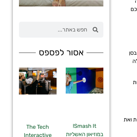
כם
מלונות
מציאת מלון
מומלץ?
אסור לפספס
ה בסן
לחצו
ה
פה!
ת
ת ואת
Smash It!
The Tech
במוזיאון האשליות
Interactive