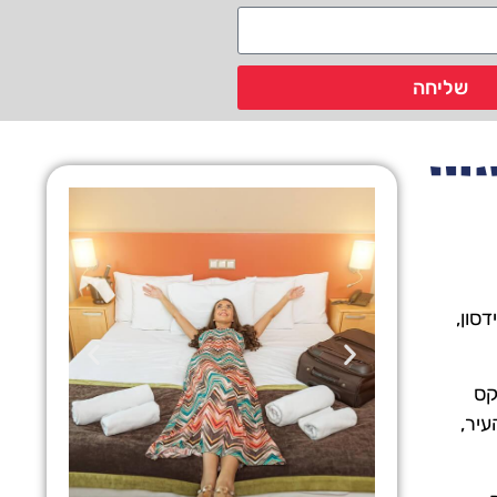
שליחה
סון,
קס
עיר,