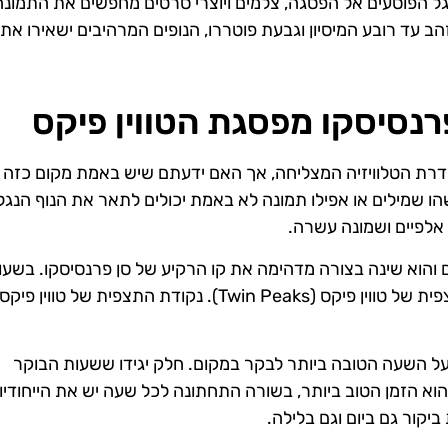
רגל הפוסעים אל הפסגה, צלמים ויוצרי סרטים מחפשים את התמונה
עד רובע המיסיון וגבעת פוטררו, הנופים המרהיבים ישאירו את
רנסיסקו מפסגת הטווין פיקס
בים מכירים את השם טווין פיקס (Twin Peaks) מסדרת הטלוויזיה המצליחה, אך האם ידעתם שיש באמת מקום כז
ו שמילים או אפילו תמונה לא באמת יכולים לתאר את הנוף הנגל
אלפיים ושמונה עשרה.
הוא שינה בצורה מדהימה את קו הרקיע של סן פרנסיסקו. בשעו
הלילה יש במגדל מופע אור מרהיב אשר נראה מעולה מהתצפית של טווין פיקס (Twin Peaks). נקודת התצפית של טווין פיקס
ל השעה הטובה ביותר לבקר במקום. חלק יגידו ששעות הבוקר
וא הזמן הטוב ביותר, בשורה התחתונה לכל שעה יש את הייחודיו
קור גם ביום וגם בלילה.