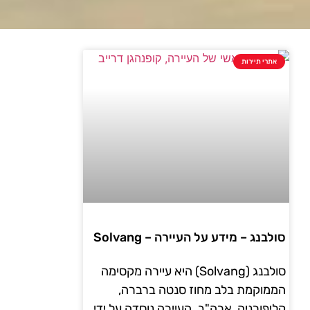
אתרי תיירות
סולבנג – מידע על העיירה – Solvang
סולבנג (Solvang) היא עיירה מקסימה
הממוקמת בלב מחוז סנטה ברברה,
קליפורניה, ארה"ב. העיירה נוסדה על ידי