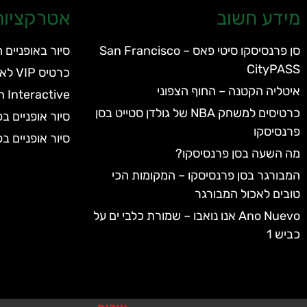
מידע חשוב
אטרקציות 
סן פרנסיסקו סיטי פאס – San Francisco
סיור באופניים 
CityPASS
כרטיס VIP לאקווריום של סן פרנסיסקו
איטליה הקטנה – החוף הצפוני
h Interactive
כרטיסים למשחק NBA של גולדן סטייט בסן
סיור אופניים 
פרנסיסקו
סיור אופניים 
מה השעה בסן פרנסיסקו?
המבורגר בסן פרנסיסקו – המקומות הכי
טובים לאכול המבורגר
Ano Nuevo אנו נואבו – שמורת כלבי ים על
כביש 1