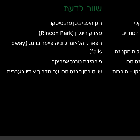
שווה לדעת
הגן היפני בסן פרנסיסקו
הסודיים
פארק רינקון (Rincon Park)
הפארק הלאומי ג'וליה פייפר ברנס (cway
טליה הקטנה
falls)
סיסקו
פירמידת טרנסאמריקה
קו – היכרות
שייט בסן פרנסיסקו עם מדריך אודיו בעברית