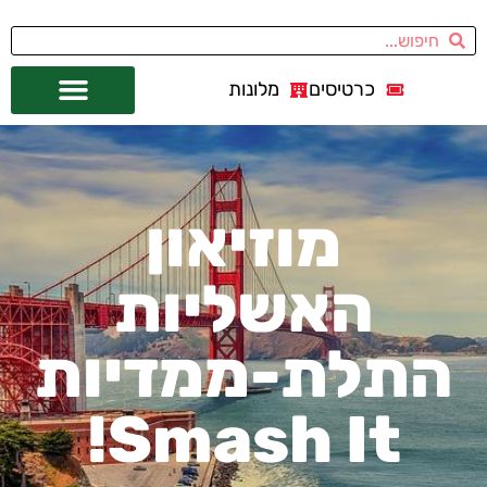
כרטיסים
מלונות
אתרי תיירות
מחוץ לסן פרנסיסקו
מוזיאון
האשליות
התלת-ממדיות
Smash It!