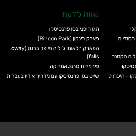
שווה לדעת
הגן היפני בסן פרנסיסקו
הסודיים
פארק רינקון (Rincon Park)
הפארק הלאומי ג'וליה פייפר ברנס (cway
טליה הקטנה
falls)
סיסקו
פירמידת טרנסאמריקה
קו – היכרות
שייט בסן פרנסיסקו עם מדריך אודיו בעברית