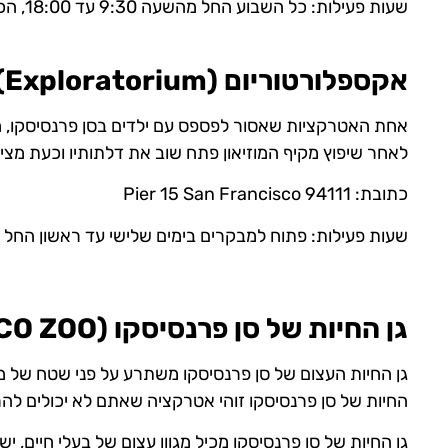
שעות פעילות: כל השבוע החל מהשעה 9:30 עד 18:00, הכניסה חינם!
אקספלורטוריום (Exploratorium)
אחת האטרקציות שאסור לפספס עם ילדים בסן פרנסיסקו, מו
לאחר שיפוץ מקיף המוזיאון פתח שוב את דלתותיו וכעת מציג
כתובת: Pier 15 San Francisco 94111
שעות פעילות: פתוח למבקרים בימים שלישי עד ראשון החל מהשעה 10:00
גן החיות של סן פרנסיסקו (SAN FRANCISCO ZOO)
גן החיות העצום של סן פרנסיסקו משתרע על פני שטח של מאה
החיות של סן פרנסיסקו זוהי אטרקציה שאתם לא יכולים ל
גן החיות של סן פרנסיסקו מכיל מגוון עצום של בעלי חיים, יש