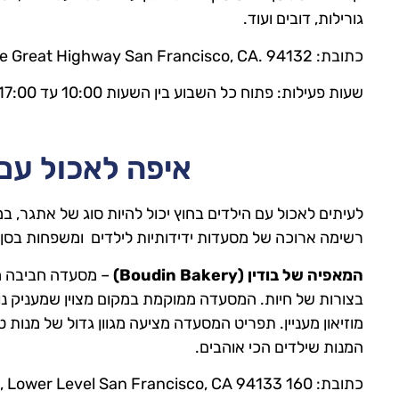
גורילות, דובים ועוד.
כתובת: Sloat Blvd. at the Great Highway San Francisco, CA. 94132
שעות פעילות: פתוח כל השבוע בין השעות 10:00 עד 17:00,כניסה אחרונה היא בשעה 16:00
איפה לאכול עם 
לעיתים לאכול עם הילדים בחוץ יכול להיות סוג של אתגר, ב
רשימה ארוכה של מסעדות ידידותיות לילדים ומשפחות בסן 
המאפיה של בודין (Boudin Bakery)
– מסעדה חביבה מ
בצורות של חיות. המסעדה ממוקמת במקום מצוין שמעניק נופ
מוזיאון מעניין. תפריט המסעדה מציעה מגוון גדול של מנות 
המנות שילדים הכי אוהבים.
כתובת: 160 Jefferson Street, Lower Level San Francisco, CA 94133