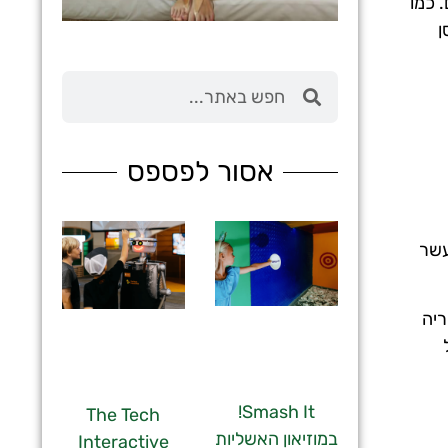
 כמו
ן
מלונות
מציאת מלון
מומלץ?
אסור לפספס
לחצו
פה!
עשר
ריה
Smash It!
The Tech
במוזיאון האשליות
Interactive