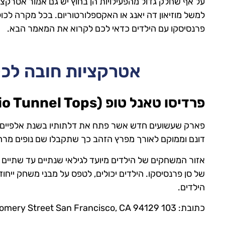
על אף שחלק גדול מהפעילויות הן בחוץ יש גם אמור אטרקציו
למשל מוזיאון דה יאנג או האקספלורטוריום. בכל מקרה לכ
פרנסיסקו עם הילדים כדאי לכם לקרוא את המאמר הבא.
אטרקציות חובה לכ
פרדיסו טאנל טופ (Presidio Tunnel Tops)
פארק שעשועים חדש אשר פתח את דלתותיו בשנת אלפיים 
דונם וממוקם לאורך מפרץ הזהב כך שתקבלו שם נופים מרהי
אזור המשחקים של הילדים מיועד לגילאי שנתיים עד שתיי
של סן פרנסיסקו. הילדים יכולים, לטפס על מבני משחק ייחוד
הילדים.
כתובת: 103 Montgomery Street San Francisco, CA 94129