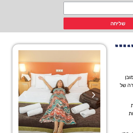
שליחה
ובן
רה של
ת
ת