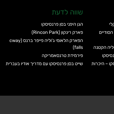
שווה לדעת
הגן היפני בסן פרנסיסקו
הסודיים
פארק רינקון (Rincon Park)
הפארק הלאומי ג'וליה פייפר ברנס (cway
טליה הקטנה
falls)
סיסקו
פירמידת טרנסאמריקה
קו – היכרות
שייט בסן פרנסיסקו עם מדריך אודיו בעברית