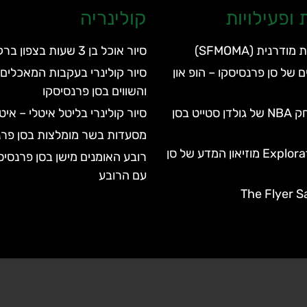
ופעילויות
קולינריה
דרנית (SFMOMA)
סיור אוכל בן 3 שעות בצפון ברקלי
ם של סן פרנסיסקו – הופ און
סיור קולינרי בעקבות המאכלים 
והשווים בסן פרנסיסקו
כרטיסים למשחק NBA של גולדן סטייט בסן
סיור קולינרי בליטל איטלי – אי
מסעדות בשר מומלצות בסן פרנ
מוזיאון Exploratorium מוזיאון המדע של סן
רובע האומנים מישן בסן פרנסיס
עם הרובע
The Flyer S