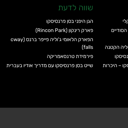
שווה לדעת
הגן היפני בסן פרנסיסקו
הסודיים
פארק רינקון (Rincon Park)
הפארק הלאומי ג'וליה פייפר ברנס (cway
טליה הקטנה
falls)
סיסקו
פירמידת טרנסאמריקה
קו – היכרות
שייט בסן פרנסיסקו עם מדריך אודיו בעברית