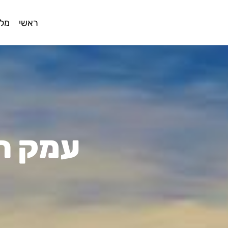
ראשי
מלו
עמק הס