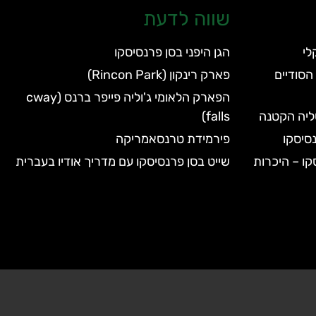
שווה לדעת
הגן היפני בסן פרנסיסקו
הסודיים
פארק רינקון (Rincon Park)
הפארק הלאומי ג'וליה פייפר ברנס (cway
טליה הקטנה
falls)
סיסקו
פירמידת טרנסאמריקה
קו – היכרות
שייט בסן פרנסיסקו עם מדריך אודיו בעברית