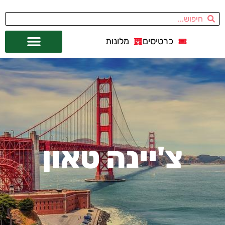
כרטיסים
מלונות
אתרי תיירות
מחוץ לסן פרנסיסקו
צ'יינה טאון