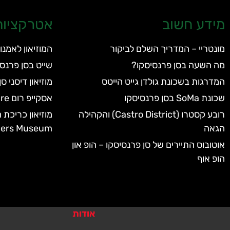
מידע חשוב
אטרקציות 
מונטריי – המדריך השלם לביקור
המוזיאון לאמנות מו
מה השעה בסן פרנסיסקו?
שייט בסן פרנסי
המדרגות בשכונת גולדן גייט הייטס
מוזיאון דיסני ס
שכונת SoMa בסן פרנסיסקו
אסקייפ רום Escape Room Adventure
רובע קסטרו (Castro District) והקהילה
הגאה
ders Museum
אוטובוס התיירים של סן פרנסיסקו – הופ און
הופ אוף
אודות