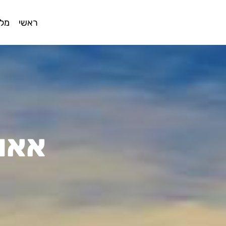
ראשי
מלו
אאוט