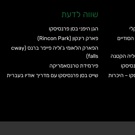
שווה לדעת
הגן היפני בסן פרנסיסקו
הסודיים
פארק רינקון (Rincon Park)
הפארק הלאומי ג'וליה פייפר ברנס (cway
טליה הקטנה
falls)
סיסקו
פירמידת טרנסאמריקה
קו – היכרות
שייט בסן פרנסיסקו עם מדריך אודיו בעברית