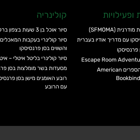
ופעילויות
קולינריה
דרנית (SFMOMA)
סיור אוכל בן 3 שעות בצפון ברקלי
סקו עם מדריך אודיו בעברית
סיור קולינרי בעקבות המאכלים 
והשווים בסן פרנסיסקו
ן פרנסיסקו
סיור קולינרי בליטל איטלי – אי
מסעדות בשר מומלצות בסן פרנ
מוזיאון כריכת הספרים American
Bookbin
רובע האומנים מישן בסן פרנסיס
עם הרובע