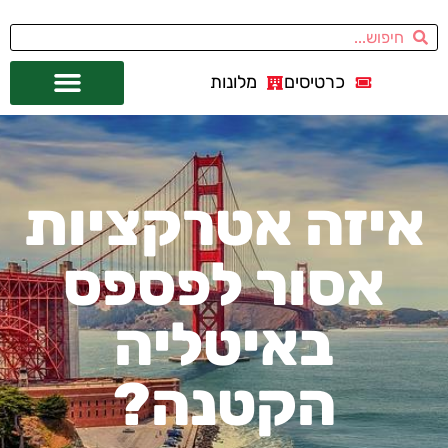
כרטיסים
מלונות
אתרי תיירות
מחוץ לסן פרנסיסקו
איזה אטרקציות
אסור לפספס
באיטליה
הקטנה?