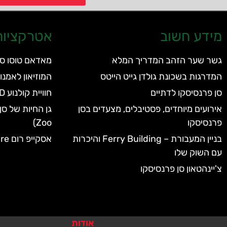
מידע חשוב
אטרקציות 
גשר שער הזהב המדריך המלא
מאדאם טוסו סן
המדרגות בשכונת גולדן גייט הייטס
המוזיאון לאמנות מו
סן פרנסיסקו לדתיים
חוויית קולנוע 7D בסן פרנסיסקו
אירועים מיוחדים, פסטיבלים, מצעדים בסן
פרנסיסקו
Zoo)
בניין המעבורת – Ferry Building והיכרות
אסקייפ רום Escape Room Adventure
עם השוק שלו
צ'יינהטאון סן פרנסיסקו
אודות