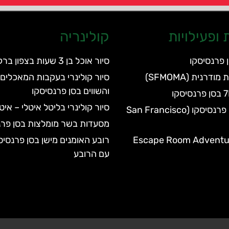
ופעילויות
קולינריה
 פרנסיסקו
סיור אוכל בן 3 שעות בצפון ברקלי
דרנית (SFMOMA)
סיור קולינרי בעקבות המאכלים 
והשווים בסן פרנסיסקו
סיור קולינרי בליטל איטלי – אי
גן החיות של סן פרנסיסקו (San Francisco
מסעדות בשר מומלצות בסן פרנ
רובע האומנים מישן בסן פרנסיס
עם הרובע