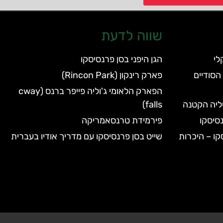
שווה לדעת
הגן היפני בסן פרנסיסקו
הסודיים
פארק רינקון (Rincon Park)
הפארק הלאומי ג'וליה פייפר ברנס (cway
טליה הקטנה
falls)
סיסקו
פירמידת טרנסאמריקה
קו – היכרות
שייט בסן פרנסיסקו עם מדריך אודיו בעברית