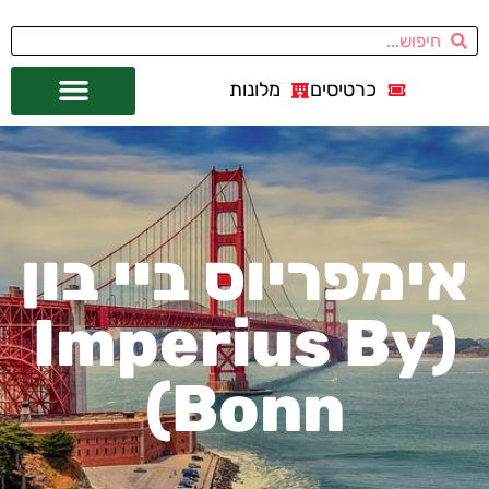
כרטיסים
מלונות
אתרי תיירות
מחוץ לסן פרנסיסקו
אימפריוס ביי בון
(Imperius By
Bonn)