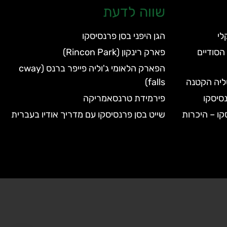
שווה לדעת
הגן היפני בסן פרנסיסקו
הסודיים
פארק רינקון (Rincon Park)
הפארק הלאומי ג'וליה פייפר ברנס (cway
טליה הקטנה
falls)
סיסקו
פירמידת טרנסאמריקה
קו – היכרות
שייט בסן פרנסיסקו עם מדריך אודיו בעברית