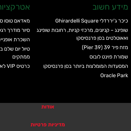
מידע חשוב
אטרקציות 
כיכר ג'יררדלי Ghirardelli Square
מאדאם טוסו סן
שופינג – קניונים, מרכזי קניות, רחובות שופינג
סיור מודרך רגל
ואאוטלטים בסן פרנסיסקו
השכרת אופניים
מזח פיר 39 (Pier 39)
טיול יום שלם 
שמורת פוינט לובוס
ממתקים
המסעדות המומלצות ביותר בסן פרנסיסקו
כרטיס VIP לאקווריום של סן פרנסיסקו
Oracle Park
אודות
מדיניות פרטיות