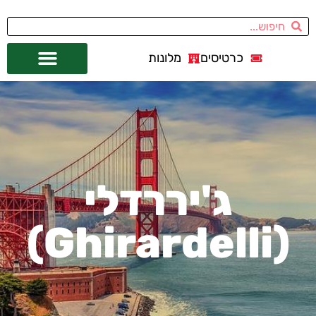
כרטיסים
מלונות
אתרי תיירות
מחוץ לסן פרנסיסקו
ג'יררדלי
(Ghirardelli)