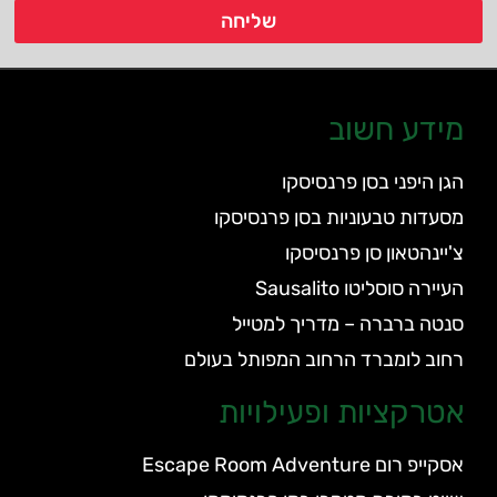
שליחה
מידע חשוב
הגן היפני בסן פרנסיסקו
מסעדות טבעוניות בסן פרנסיסקו
צ'יינהטאון סן פרנסיסקו
העיירה סוסליטו Sausalito
סנטה ברברה – מדריך למטייל
רחוב לומברד הרחוב המפותל בעולם
אטרקציות ופעילויות
אסקייפ רום Escape Room Adventure