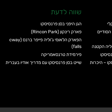
שווה לדעת
הגן היפני בסן פרנסיסקו
הסודיים
פארק רינקון (Rincon Park)
הפארק הלאומי ג'וליה פייפר ברנס (cway
טליה הקטנה
falls)
סיסקו
פירמידת טרנסאמריקה
קו – היכרות
שייט בסן פרנסיסקו עם מדריך אודיו בעברית