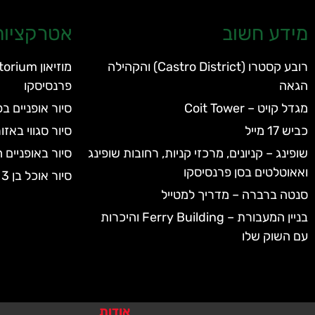
מידע חשוב
אטרקציות 
רובע קסטרו (Castro District) והקהילה
הגאה
פרנסיסקו
מגדל קויט – Coit Tower
סיור אופניים 
כביש 17 מייל
סיור סגווי באזו
שופינג – קניונים, מרכזי קניות, רחובות שופינג
סיור באופניים 
ואאוטלטים בסן פרנסיסקו
סיור אוכל בן 3 שעות בצפון ברקלי
סנטה ברברה – מדריך למטייל
בניין המעבורת – Ferry Building והיכרות
עם השוק שלו
אודות