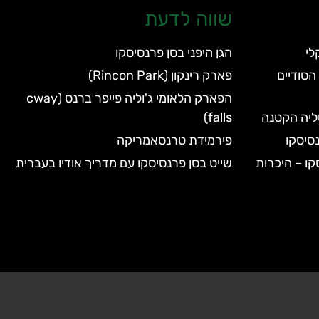
שווה לדעת
הגן היפני בסן פרנסיסקו
הסודיים
פארק רינקון (Rincon Park)
הפארק הלאומי ג'וליה פייפר ברנס (cway
טליה הקטנה
falls)
סיסקו
פירמידת טרנסאמריקה
קו – היכרות
שייט בסן פרנסיסקו עם מדריך אודיו בעברית