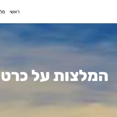
ראשי
מלו
המלצות על כרטיס VIP לאקווריום של סן פר