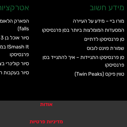
מידע חשוב
אטרקציות 
מורו ביי – מידע על העיירה
falls)
המסעדות המומלצות ביותר בסן פרנסיסקו
סיור אוכל בן 3 שעות בצפון ברקלי
סן פרנסיסקו לדתיים
ash It
שמורת פוינט לובוס
פרנסיסקו
סן פרנסיסקו התניידות – איך להתנייד בסן
סיור קולינרי בצ
פרנסיסקו
סיור בעקבות ה
טווין פיקס (Twin Peaks)
אודות
מדיניות פרטיות