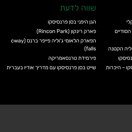
שווה לדעת
הגן היפני בסן פרנסיסקו
הסודיים
פארק רינקון (Rincon Park)
הפארק הלאומי ג'וליה פייפר ברנס (cway
טליה הקטנה
falls)
סיסקו
פירמידת טרנסאמריקה
קו – היכרות
שייט בסן פרנסיסקו עם מדריך אודיו בעברית