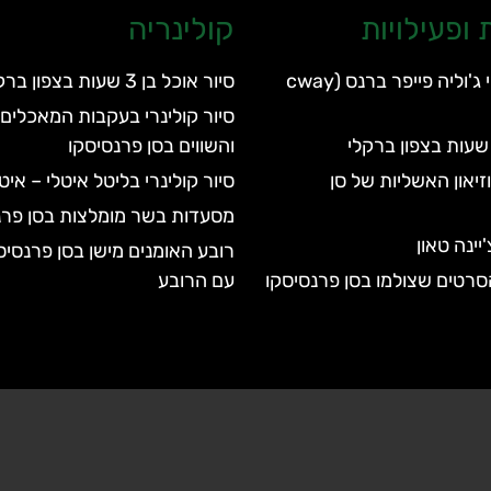
ופעילויות
קולינריה
הפארק הלאומי ג'וליה פייפר ברנס (cway
סיור אוכל בן 3 שעות בצפון ברקלי
סיור קולינרי בעקבות המאכלים 
והשווים בסן פרנסיסקו
Sm! במוזיאון האשליות של סן
סיור קולינרי בליטל איטלי – אי
מסעדות בשר מומלצות בסן פרנ
'יינה טאון
רובע האומנים מישן בסן פרנסיס
סרטים שצולמו בסן פרנסיסקו
עם הרובע