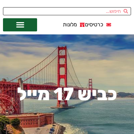
כרטיסים
מלונות
אתרי תיירות
מחוץ לסן פרנסיסקו
כביש 17 מייל