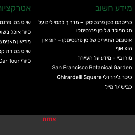
מידע חשוב
אטרקציות 
כריסמס בסן פרנסיסקו – מדריך למטיילים על
שייט בסן פרנסי
חג המולד של סן פרנסיסקו
סיור אוכל בשוק
אוטובוס התיירים של סן פרנסיסקו – הופ און
מוזיאון האנימצ
הופ אוף
שייט בסירת קט
מורו ביי – מידע על העיירה
סיורי GoCar Tour
San Francisco Botanical Garden
כיכר ג'יררדלי Ghirardelli Square
כביש 17 מייל
אודות