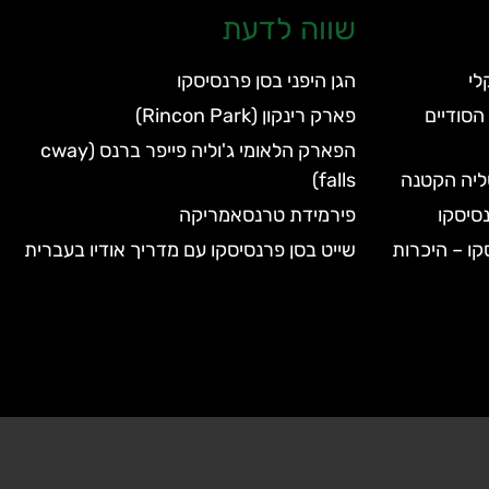
שווה לדעת
הגן היפני בסן פרנסיסקו
הסודיים
פארק רינקון (Rincon Park)
הפארק הלאומי ג'וליה פייפר ברנס (cway
טליה הקטנה
falls)
סיסקו
פירמידת טרנסאמריקה
קו – היכרות
שייט בסן פרנסיסקו עם מדריך אודיו בעברית