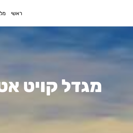
ראשי
מלו
מגדל קויט אט