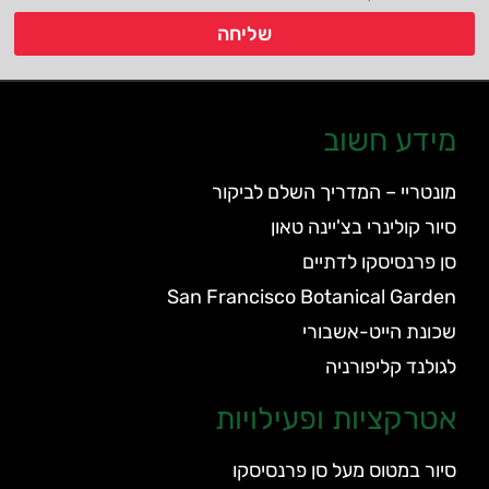
שליחה
מידע חשוב
מונטריי – המדריך השלם לביקור
סיור קולינרי בצ'יינה טאון
סן פרנסיסקו לדתיים
San Francisco Botanical Garden
שכונת הייט-אשבורי
לגולנד קליפורניה
אטרקציות ופעילויות
סיור במטוס מעל סן פרנסיסקו