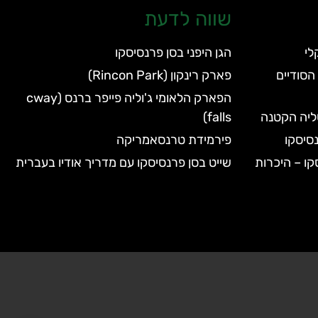
שווה לדעת
הגן היפני בסן פרנסיסקו
הסודיים
פארק רינקון (Rincon Park)
הפארק הלאומי ג'וליה פייפר ברנס (cway
טליה הקטנה
falls)
סיסקו
פירמידת טרנסאמריקה
קו – היכרות
שייט בסן פרנסיסקו עם מדריך אודיו בעברית