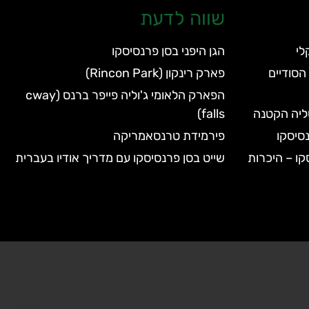
שווה לדעת
הגן היפני בסן פרנסיסקו
הסודיים
פארק רינקון (Rincon Park)
הפארק הלאומי ג'וליה פייפר ברנס (cway
טליה הקטנה
falls)
סיסקו
פירמידת טרנסאמריקה
קו – היכרות
שייט בסן פרנסיסקו עם מדריך אודיו בעברית