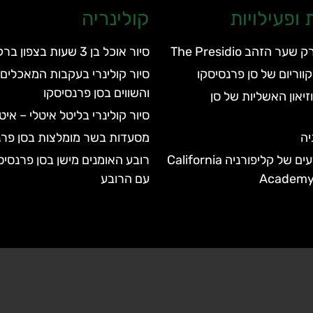
ופעילויות
קולינריה
 הזהב The Presidio
סיור אוכל בן 3 שעות בצפון ברקלי
סיור קולינרי בעקבות המאכלים 
והשווים בסן פרנסיסקו
Sm! במוזיאון האשליות של סן
סיור קולינרי בליטל איטלי – אי
יה
מסעדות בשר מומלצות בסן פרנ
האקדמיה למדעים של קליפורניה California
רובע האומנים מישן בסן פרנסיס
Academy 
עם הרובע