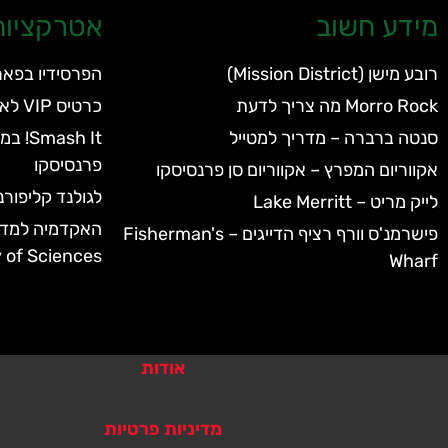
מידע חשוב
אטרקציות 
רובע מישן (Mission District)
הפרסידיו בפארק שער
Morro Rock מה צריך לדעת
כרטיס VIP לאקווריום של סן פרנסיסקו
סנטה ברברה – מדריך למטייל
ash It
פרנסיסקו
אקווריום המפרץ – אקווריום סן פרנסיסקו
לגולנד קליפורנ
לייק מריט – Lake Merritt
פישרמנ'ס וורף רציף הדייגים – Fisherman's
of Sciences
Wharf
אודות
מדיניות פרטיות