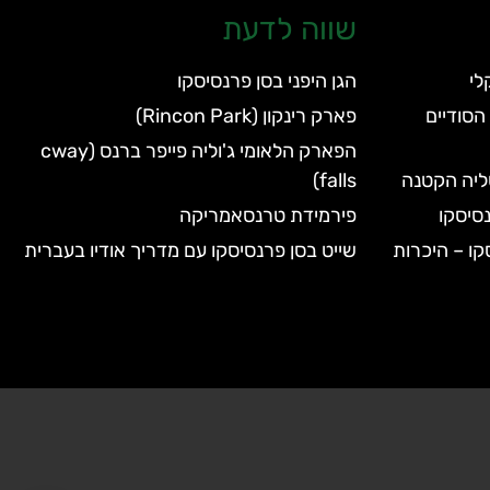
שווה לדעת
הגן היפני בסן פרנסיסקו
הסודיים
פארק רינקון (Rincon Park)
הפארק הלאומי ג'וליה פייפר ברנס (cway
טליה הקטנה
falls)
סיסקו
פירמידת טרנסאמריקה
קו – היכרות
שייט בסן פרנסיסקו עם מדריך אודיו בעברית