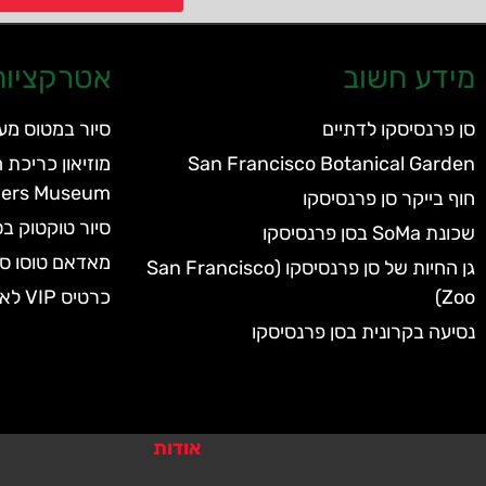
מידע חשוב
אטרקציות 
סן פרנסיסקו לדתיים
סיור במטוס מע
San Francisco Botanical Garden
ders Museum
חוף בייקר סן פרנסיסקו
סיור טוקטוק בס
שכונת SoMa בסן פרנסיסקו
מאדאם טוסו סן
גן החיות של סן פרנסיסקו (San Francisco
Zoo)
כרטיס VIP לאקווריום של סן פרנסיסקו
נסיעה בקרונית בסן פרנסיסקו
אודות