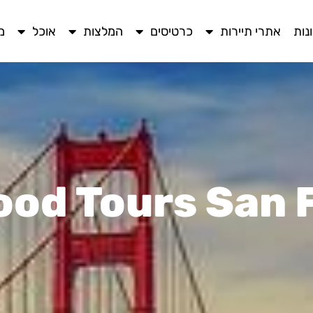
נות
אתרי תיירות
כרטיסים
המלצות
אוכל
מ
ood Tours San 