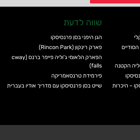
שווה לדעת
הגן היפני בסן פרנסיסקו
הסודיים
פארק רינקון (Rincon Park)
הפארק הלאומי ג'וליה פייפר ברנס (cway
טליה הקטנה
falls)
סיסקו
פירמידת טרנסאמריקה
קו – היכרות
שייט בסן פרנסיסקו עם מדריך אודיו בעברית