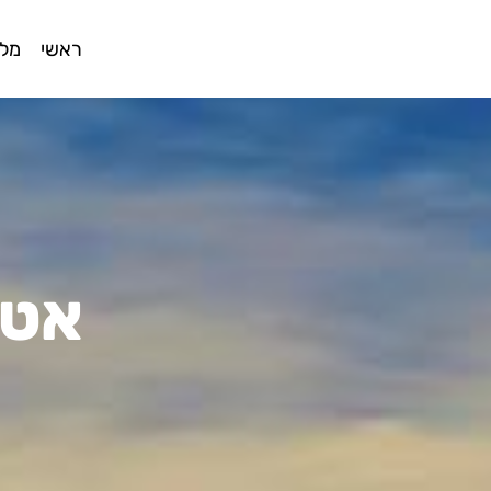
ראשי
מלו
אטר