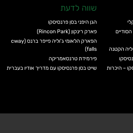
שווה לדעת
הגן היפני בסן פרנסיסקו
הסודיים
פארק רינקון (Rincon Park)
הפארק הלאומי ג'וליה פייפר ברנס (cway
טליה הקטנה
falls)
סיסקו
פירמידת טרנסאמריקה
קו – היכרות
שייט בסן פרנסיסקו עם מדריך אודיו בעברית