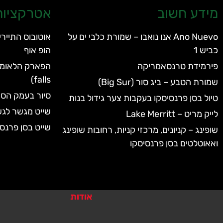
מידע חשוב
אטרקציות 
Ano Nuevo אנו נואבו – שמורת כלבי ים על
אוטובוס התיירי
כביש 1
הופ אוף
פירמידת טרנסאמריקה
falls)
שמורת הטבע – ביג סור (Big Sur)
סיור בעמק הסיל
טיול בסן פרנסיסקו בעקבות צער גידול בנות
שייט מגשר לג
לייק מריט – Lake Merritt
שייט בסן פרנסי
שופינג – קניונים, מרכזי קניות, רחובות שופינג
ואאוטלטים בסן פרנסיסקו
אודות