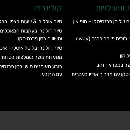
ופעילויות
קולינריה
ם של סן פרנסיסקו – הופ און
סיור אוכל בן 3 שעות בצפון ברקלי
סיור קולינרי בעקבות המאכלים 
הפארק הלאומי ג'וליה פייפר ברנס (cway
והשווים בסן פרנסיסקו
סיור קולינרי בליטל איטלי – אי
יקון
מסעדות בשר מומלצות בסן פרנ
שר במפרץ הזהב
רובע האומנים מישן בסן פרנסיס
סקו עם מדריך אודיו בעברית
עם הרובע