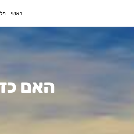
ראשי
מלו
האם כד