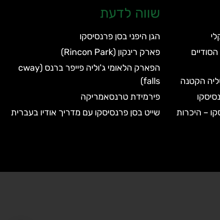
שווה לדעת
הגן היפני בסן פרנסיסקו
הסודיים
פארק רינקון (Rincon Park)
הפארק הלאומי ג'וליה פייפר ברנס (cway
טליה הקטנה
falls)
סיסקו
פירמידת טרנסאמריקה
קו – היכרות
שייט בסן פרנסיסקו עם מדריך אודיו בעברית