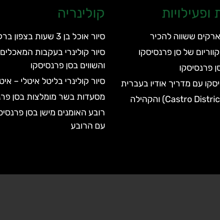
ופעילויות
קולינריה
ארקים ששווה להכיר
סיור אוכל בן 3 שעות בצפון ברקלי
סיור קולינרי בעקבות המאכלים 
והשווים בסן פרנסיסקו
סן פרנסיסקו
סיור קולינרי בליטל איטלי – אי
סקו עם מדריך אודיו בעברית
מסעדות בשר מומלצות בסן פרנ
רובע קסטרו (Castro District) והקהילה
רובע האומנים מישן בסן פרנסיס
עם הרובע