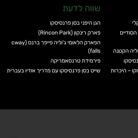
שווה לדעת
הגן היפני בסן פרנסיסקו
הסודיים
פארק רינקון (Rincon Park)
הפארק הלאומי ג'וליה פייפר ברנס (cway
טליה הקטנה
falls)
סיסקו
פירמידת טרנסאמריקה
קו – היכרות
שייט בסן פרנסיסקו עם מדריך אודיו בעברית