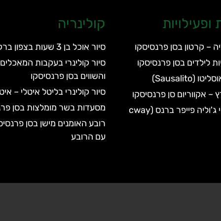
ופעילויות
קולינריה
יה – קרטון בסן פרנסיסקו
סיור אוכל בן 3 שעות בצפון ברקלי
יות לילדים בסן פרנסיסקו
סיור קולינרי בעקבות המאכלים 
והשווים בסן פרנסיסקו
Sausalito)
סיור קולינרי בליטל איטלי – אי
 – אקווריום סן פרנסיסקו
מסעדות בשר מומלצות בסן פרנ
הפארק הלאומי ג'וליה פייפר ברנס (cway
רובע האומנים מישן בסן פרנסיס
עם הרובע