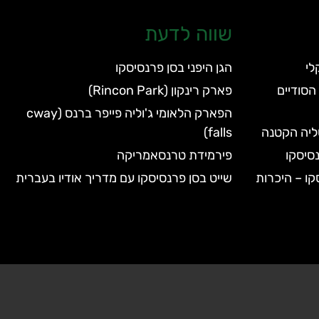
שווה לדעת
הגן היפני בסן פרנסיסקו
הסודיים
פארק רינקון (Rincon Park)
הפארק הלאומי ג'וליה פייפר ברנס (cway
טליה הקטנה
falls)
סיסקו
פירמידת טרנסאמריקה
קו – היכרות
שייט בסן פרנסיסקו עם מדריך אודיו בעברית