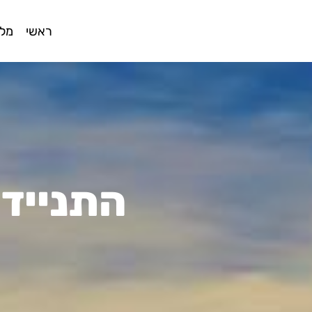
ראשי
מלו
התניידו