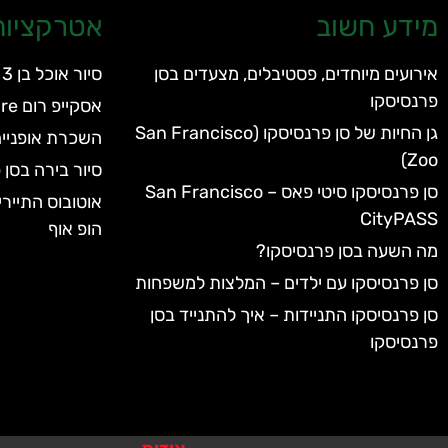
מידע חשוב
אטרקציות 
אירועים מיוחדים, פסטיבלים, מצעדים בסן
סיור אוכל בן 3 שעות בצפון ברקלי
פרנסיסקו
אסקייפ רום Escape Room Adventure
גן החיות של סן פרנסיסקו (San Francisco
השכרת אופניים
Zoo)
סיור בירה בסן 
סן פרנסיסקו סיטי פאס – San Francisco
אוטובוס התיירי
CityPASS
הופ אוף
מה השעה בסן פרנסיסקו?
סן פרנסיסקו עם ילדים – המלצות למשפחות
סן פרנסיסקו התניידות – איך להתנייד בסן
פרנסיסקו