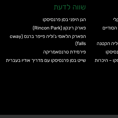
שווה לדעת
הגן היפני בסן פרנסיסקו
הסודיים
פארק רינקון (Rincon Park)
הפארק הלאומי ג'וליה פייפר ברנס (cway
טליה הקטנה
falls)
סיסקו
פירמידת טרנסאמריקה
קו – היכרות
שייט בסן פרנסיסקו עם מדריך אודיו בעברית