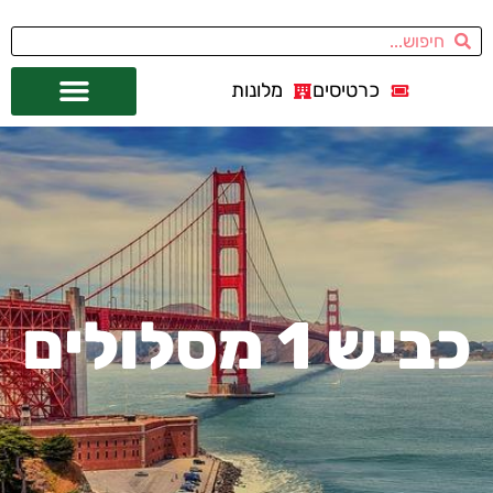
כרטיסים
מלונות
אתרי תיירות
מחוץ לסן פרנסיסקו
כביש 1 מסלולים