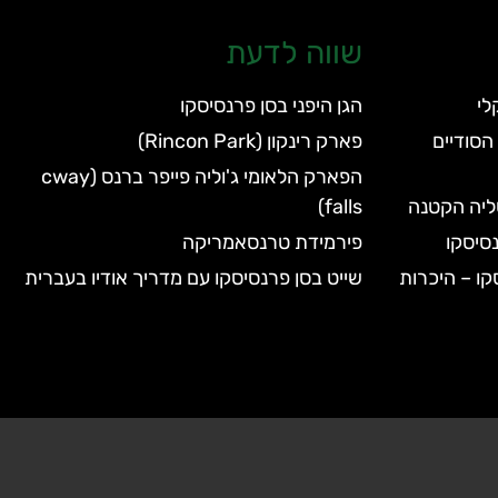
שווה לדעת
הגן היפני בסן פרנסיסקו
הסודיים
פארק רינקון (Rincon Park)
הפארק הלאומי ג'וליה פייפר ברנס (cway
טליה הקטנה
falls)
סיסקו
פירמידת טרנסאמריקה
קו – היכרות
שייט בסן פרנסיסקו עם מדריך אודיו בעברית