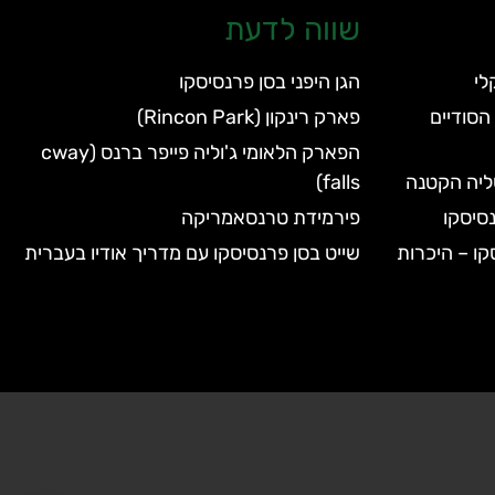
שווה לדעת
הגן היפני בסן פרנסיסקו
הסודיים
פארק רינקון (Rincon Park)
הפארק הלאומי ג'וליה פייפר ברנס (cway
טליה הקטנה
falls)
סיסקו
פירמידת טרנסאמריקה
קו – היכרות
שייט בסן פרנסיסקו עם מדריך אודיו בעברית