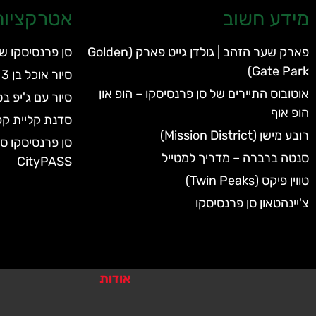
מידע חשוב
אטרקציות 
פארק שער הזהב | גולדן גייט פארק (Golden
סן פרנסיסקו שכ
Gate Park)
סיור אוכל בן 3 שעות בצפון ברקלי
אוטובוס התיירים של סן פרנסיסקו – הופ און
סיור עם ג'יפ ב
הופ אוף
סדנת קליית קפ
רובע מישן (Mission District)
סנטה ברברה – מדריך למטייל
CityPASS
טווין פיקס (Twin Peaks)
צ'יינהטאון סן פרנסיסקו
אודות