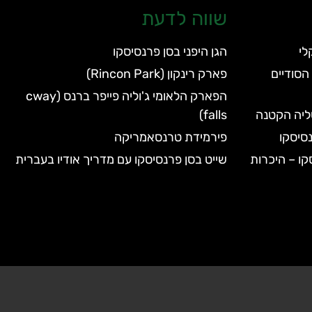
שווה לדעת
הגן היפני בסן פרנסיסקו
הסודיים
פארק רינקון (Rincon Park)
הפארק הלאומי ג'וליה פייפר ברנס (cway
טליה הקטנה
falls)
סיסקו
פירמידת טרנסאמריקה
קו – היכרות
שייט בסן פרנסיסקו עם מדריך אודיו בעברית