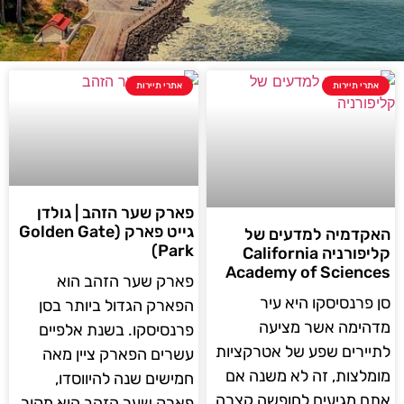
אתרי תיירות
אתרי תיירות
פארק שער הזהב | גולדן
גייט פארק (Golden Gate
האקדמיה למדעים של
Park)
קליפורניה California
Academy of Sciences
פארק שער הזהב הוא
סן פרנסיסקו היא עיר
הפארק הגדול ביותר בסן
מדהימה אשר מציעה
פרנסיסקו. בשנת אלפיים
לתיירים שפע של אטרקציות
עשרים הפארק ציין מאה
מומלצות, זה לא משנה אם
חמישים שנה להיווסדו,
אתם מגיעים לחופשה קצרה
פארק שער הזהב הוא מקור