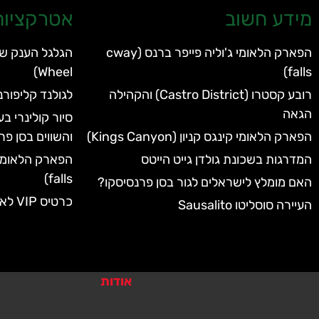
מידע חשוב
אטרקציות 
הפארק הלאומי ג'וליה פייפר ברנס (cway
Wheel)
falls)
רובע קסטרו (Castro District) והקהילה
לגולנד קליפורנ
הגאה
סיור קולינרי ב
הפארק הלאומי קינגס קניון (Kings Canyon)
והשווים בסן פר
המדרגות בשכונת גולדן גייט הייטס
falls)
האם מומלץ לישראלים לגור בסן פרנסיסקו?
כרטיס VIP לאקווריום של סן פרנסיסקו
העיירה סוסליטו Sausalito
אודות