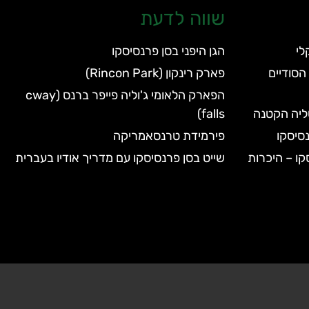
שווה לדעת
הגן היפני בסן פרנסיסקו
הסודיים
פארק רינקון (Rincon Park)
הפארק הלאומי ג'וליה פייפר ברנס (cway
טליה הקטנה
falls)
סיסקו
פירמידת טרנסאמריקה
קו – היכרות
שייט בסן פרנסיסקו עם מדריך אודיו בעברית