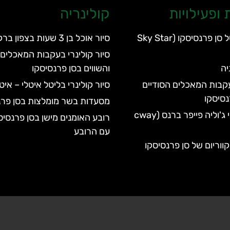
ופעילויות
קולינריה
הגלגל הענק של סן פרנסיסקו (Sky Star
סיור אוכל בן 3 שעות בצפון ברקלי
סיור קולינרי בעקבות המאכלים 
יה
והשווים בסן פרנסיסקו
עקבות המאכלים הסודיים
סיור קולינרי בליטל איטלי – אי
נסיסקו
מסעדות בשר מומלצות בסן פרנ
הפארק הלאומי ג'וליה פייפר ברנס (cway
רובע האומנים מישן בסן פרנסיס
עם הרובע