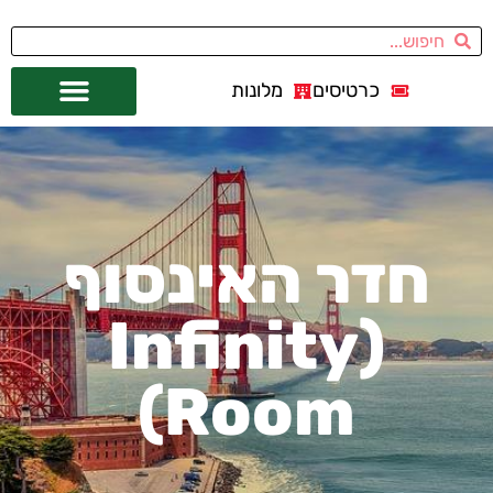
כרטיסים
מלונות
אתרי תיירות
מחוץ לסן פרנסיסקו
חדר האינסוף
(Infinity
Room)