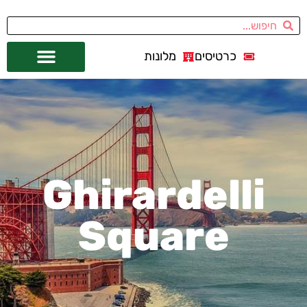
כרטיסים
מלונות
אתרי תיירות
מחוץ לסן פרנסיסקו
Ghirardelli
Square